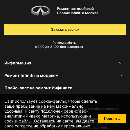
Ремонт автомобилей
Сервис Infiniti в Москве
Заказать звонок
Режим работы:
с 9:00 до 21:00
без выходных
Информация
Ремонт Infiniti по моделям
Прайс-лист на ремонт Инфинити
Сайт использует cookie-файлы, чтобы сделать
ваше пребывание на нем максимально
© 2010-2026
Сервис Infiniti в Москве – ремонт и обслуживание
удобным. К cайту подключен сервис веб-
автомобилей
аналитики Яндекс.Метрика, использующий
Принять
Использование товарного знака и логотипов бренда происходит
cookie-файлы
. Оставаясь на сайте, вы даете
исключительно в информационных целях не является нарушением и
свое
согласие на обработку персональных
не требует получения согласия правообладателя.