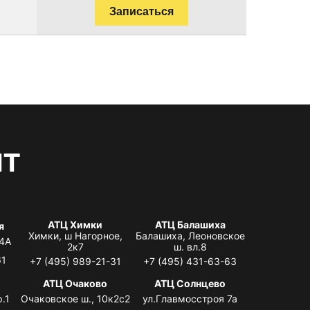
Записаться
нт
АТЦ Химки
АТЦ Балашиха
я
Химки, ш Нагорное,
Балашиха, Леоновское
 4А
2к7
ш. вл.8
61
+7 (495) 989-21-31
+7 (495) 431-63-63
я
АТЦ Очаково
АТЦ Солнцево
.1
Очаковское ш., 10к2с2
ул.Главмосстроя 7а