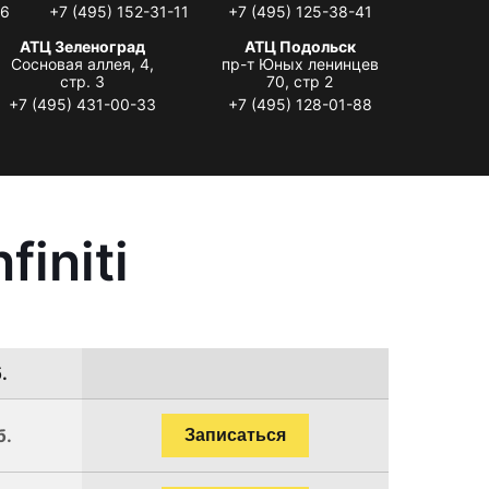
06
+7 (495) 152-31-11
+7 (495) 125-38-41
АТЦ Зеленоград
АТЦ Подольск
Сосновая аллея, 4,
пр-т Юных ленинцев
стр. 3
70, стр 2
+7 (495) 431-00-33
+7 (495) 128-01-88
initi
.
б.
Записаться