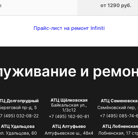
а
от 1290 руб.
Прайс-лист на ремонт Infiniti
луживание и ремо
АТЦ Щёлковская
ТЦ Долгопрудный
АТЦ Семеновска
Байкальская ул.,
Береговой пр-д, 5
Семёновский пер,
1/3с12
7 (495) 032-08-22
+7 (495) 085-74-
+7 (495) 162-90-81
АТЦ Удальцова
АТЦ Алтуфьево
АТЦ Лобненска
ул. Удальцова, 60
Алтуфьевское ш., 48к4
Лобненская, 17 стр