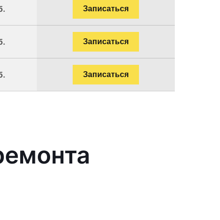
б.
Записаться
б.
Записаться
б.
Записаться
ремонта