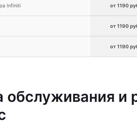
Infiniti
от 1190 ру
от 1190 ру
от 1190 ру
 обслуживания и 
с