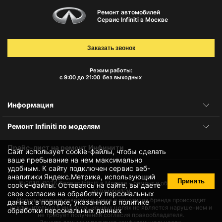
Ремонт автомобилей
Сервис Infiniti в Москве
Заказать звонок
Режим работы:
с 9:00 до 21:00
без выходных
Информация
Ремонт Infiniti по моделям
Прайс-лист на ремонт Инфинити
Сайт использует cookie-файлы, чтобы сделать
ваше пребывание на нем максимально
удобным. К cайту подключен сервис веб-
аналитики Яндекс.Метрика, использующий
Принять
© 2010-2026
Сервис Infiniti в Москве – ремонт и обслуживание
cookie-файлы
. Оставаясь на сайте, вы даете
автомобилей
свое
согласие на обработку персональных
Использование товарного знака и логотипов бренда происходит
данных
в порядке, указанном в
политике
исключительно в информационных целях не является нарушением и
обработки персональных данных
не требует получения согласия правообладателя.