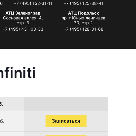
06
+7 (495) 152-31-11
+7 (495) 125-38-41
АТЦ Зеленоград
АТЦ Подольск
Сосновая аллея, 4,
пр-т Юных ленинцев
стр. 3
70, стр 2
+7 (495) 431-00-33
+7 (495) 128-01-88
initi
б.
б.
Записаться