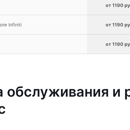
от 1190 ру
 Infiniti
от 1190 ру
от 1190 ру
 обслуживания и 
с