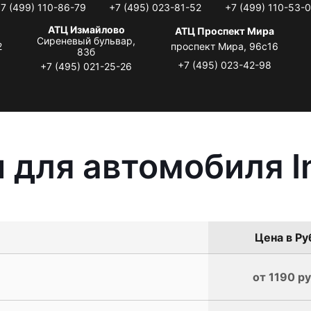
7 (499) 110-86-79
+7 (495) 023-81-52
+7 (499) 110-53-
АТЦ Измайлово
АТЦ Проспект Мира
Сиреневый бульвар,
2
проспект Мира, 96с16
83б
+7 (495) 023-42-98
+7 (495) 021-25-26
для автомобиля Inf
Цена в Ру
от 1190 ру