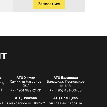
Записаться
нт
АТЦ Химки
АТЦ Балашиха
я
Химки, ш Нагорное,
Балашиха, Леоновское
 4А
2к7
ш. вл.8
61
+7 (495) 989-21-31
+7 (495) 431-63-63
я
АТЦ Очаково
АТЦ Солнцево
.1
Очаковское ш., 10к2с2
ул.Главмосстроя 7а