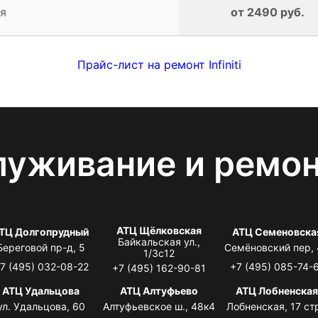
я
от 2490 руб.
Прайс-лист на ремонт Infiniti
луживание и ремо
АТЦ Щёлковская
ТЦ Долгопрудный
АТЦ Семеновска
Байкальская ул.,
Береговой пр-д, 5
Семёновский пер,
1/3с12
7 (495) 032-08-22
+7 (495) 085-74-
+7 (495) 162-90-81
АТЦ Удальцова
АТЦ Алтуфьево
АТЦ Лобненска
ул. Удальцова, 60
Алтуфьевское ш., 48к4
Лобненская, 17 стр