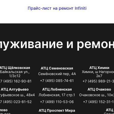
Прайс-лист на ремонт Infiniti
луживание и ремо
АТЦ Щёлковская
АТЦ Химки
АТЦ Семеновская
Байкальская ул.,
Химки, ш Нагорно
Семёновский пер, 4А
1/3с12
2к7
+7 (495) 085-74-61
7 (495) 162-90-81
+7 (495) 989-21-
АТЦ Алтуфьево
АТЦ Лобненская
АТЦ Очаково
туфьевское ш., 48к4
Лобненская, 17 стр.1
Очаковское ш., 10к
7 (495) 023-81-52
+7 (499) 110-53-06
+7 (495) 152-31-1
лово
АТЦ
АТЦ Проспект Мира
львар,
Сосно