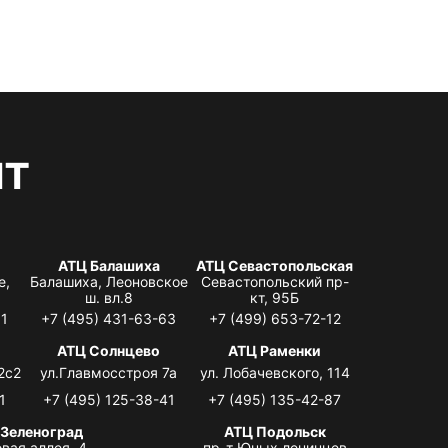
нт
АТЦ Балашиха
АТЦ Севастопольская
е,
Балашиха, Леоновское
Севастопольский пр-
ш. вл.8
кт, 95Б
31
+7 (495) 431-63-63
+7 (499) 653-72-12
АТЦ Солнцево
АТЦ Раменки
2с2
ул.Главмосстроя 7а
ул. Лобачевского, 114
1
+7 (495) 125-38-41
+7 (495) 135-42-87
 Зеленоград
АТЦ Подольск
вая аллея, 4,
пр-т Юных ленинцев