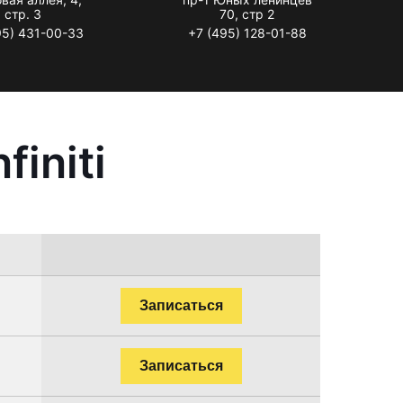
стр. 3
70, стр 2
95) 431-00-33
+7 (495) 128-01-88
initi
Записаться
Записаться