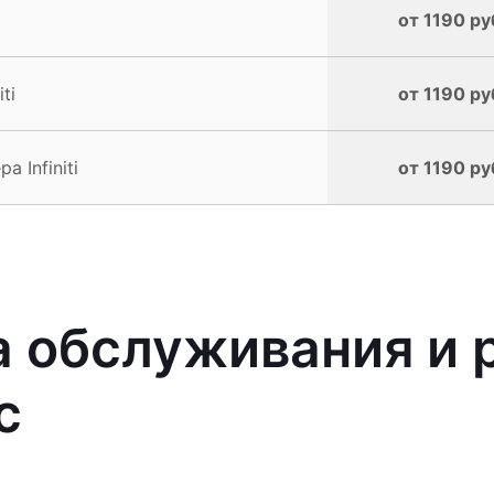
от 1190 ру
ti
от 1190 ру
 Infiniti
от 1190 ру
 обслуживания и 
с