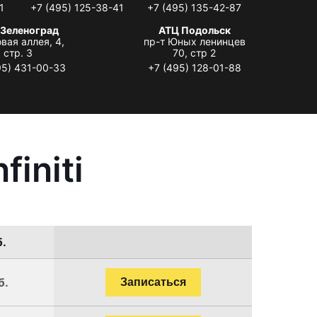
1
+7 (495) 125-38-41
+7 (495) 135-42-87
 Зеленоград
АТЦ Подольск
вая аллея, 4,
пр-т Юных ленинцев
стр. 3
70, стр 2
95) 431-00-33
+7 (495) 128-01-88
initi
б.
б.
Записаться