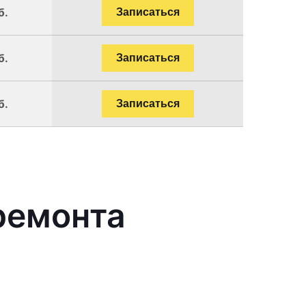
б.
Записаться
б.
Записаться
б.
Записаться
ремонта