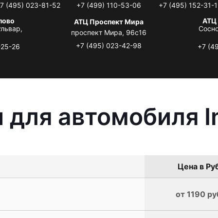
7 (495) 023-81-52
+7 (499) 110-53-06
+7 (495) 152-31-1
лово
АТЦ
АТЦ Проспект Мира
львар,
Сосно
проспект Мира, 96с16
+7 (495) 023-42-98
-25-26
+7 (4
для автомобиля Inf
Цена в Ру
от 1190 ру