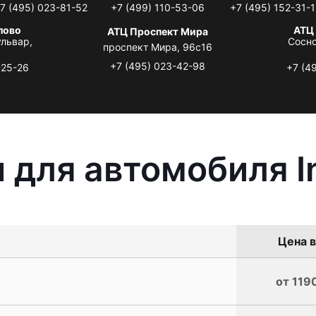
7 (495) 023-81-52
+7 (499) 110-53-06
+7 (495) 152-31-1
лово
АТЦ
АТЦ Проспект Мира
львар,
Сосно
проспект Мира, 96с16
+7 (495) 023-42-98
-25-26
+7 (4
для автомобиля Inf
Цена в
от 119