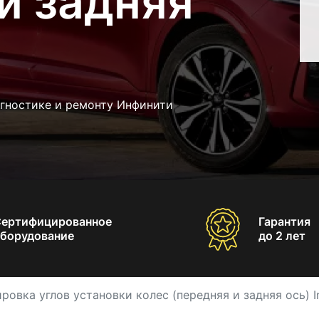
и задняя
агностике и ремонту Инфинити
Сертифицированное
Гарантия
борудование
до 2 лет
ровка углов установки колес (передняя и задняя ось) Inf