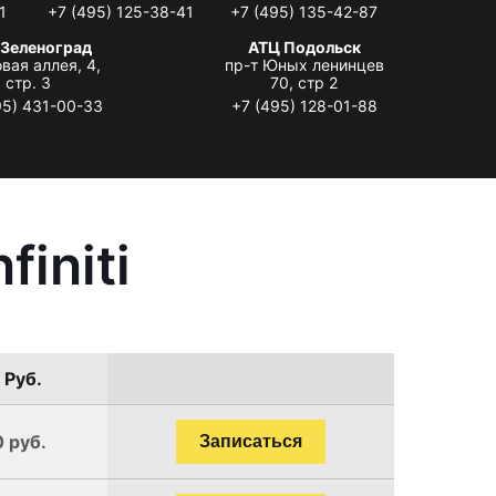
1
+7 (495) 125-38-41
+7 (495) 135-42-87
 Зеленоград
АТЦ Подольск
вая аллея, 4,
пр-т Юных ленинцев
стр. 3
70, стр 2
95) 431-00-33
+7 (495) 128-01-88
initi
 Руб.
0 руб.
Записаться