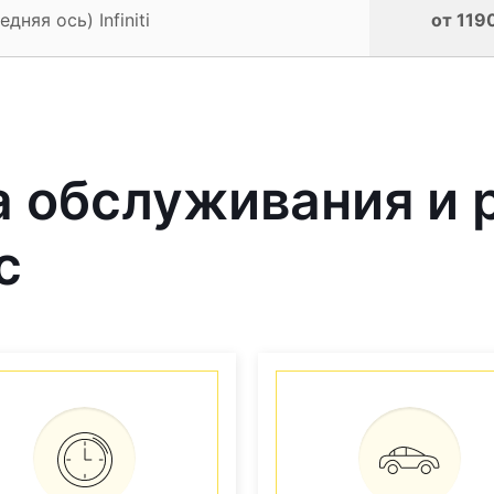
няя ось) Infiniti
от 119
 обслуживания и 
с