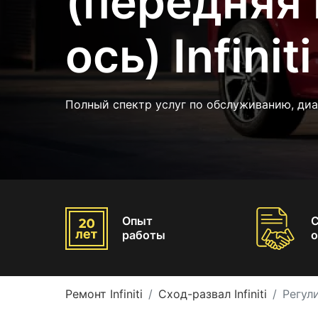
(передняя 
ось) Infiniti
Полный спектр услуг по обслуживанию, ди
Опыт
работы
о
Ремонт Infiniti
Сход-развал Infiniti
Регули