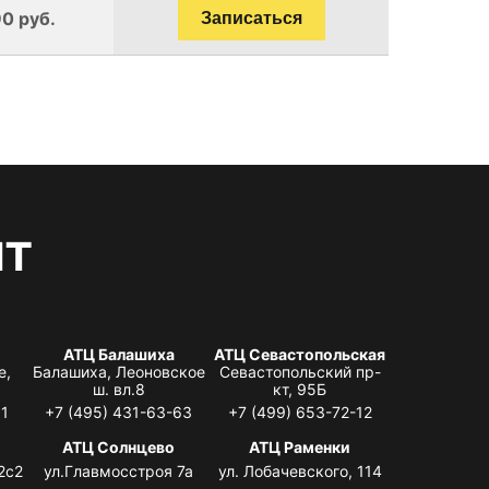
0 руб.
Записаться
нт
АТЦ Балашиха
АТЦ Севастопольская
е,
Балашиха, Леоновское
Севастопольский пр-
ш. вл.8
кт, 95Б
31
+7 (495) 431-63-63
+7 (499) 653-72-12
АТЦ Солнцево
АТЦ Раменки
2с2
ул.Главмосстроя 7а
ул. Лобачевского, 114