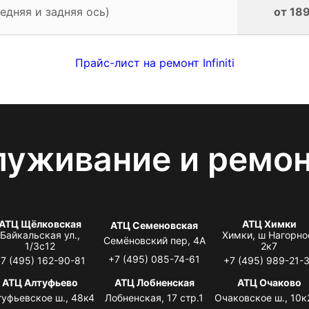
едняя и задняя ось)
от 189
Прайс-лист на ремонт Infiniti
луживание и ремо
АТЦ Щёлковская
АТЦ Химки
АТЦ Семеновская
Байкальская ул.,
Химки, ш Нагорно
Семёновский пер, 4А
1/3с12
2к7
+7 (495) 085-74-61
7 (495) 162-90-81
+7 (495) 989-21-
АТЦ Алтуфьево
АТЦ Лобненская
АТЦ Очаково
туфьевское ш., 48к4
Лобненская, 17 стр.1
Очаковское ш., 10к