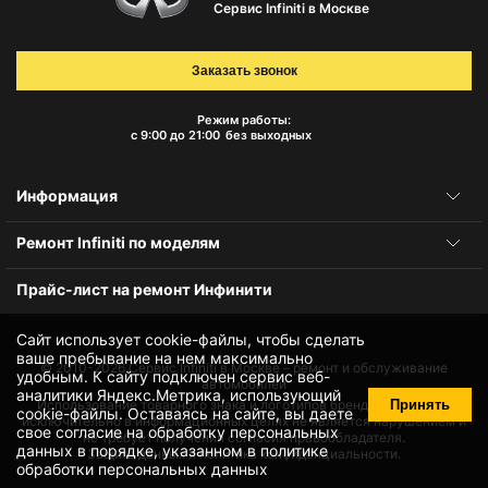
Сервис Infiniti в Москве
Заказать звонок
Режим работы:
с 9:00 до 21:00
без выходных
Информация
Ремонт Infiniti по моделям
Прайс-лист на ремонт Инфинити
Сайт использует cookie-файлы, чтобы сделать
ваше пребывание на нем максимально
© 2010-2026
Сервис Infiniti в Москве – ремонт и обслуживание
удобным. К cайту подключен сервис веб-
автомобилей
аналитики Яндекс.Метрика, использующий
Принять
Использование товарного знака и логотипов бренда происходит
cookie-файлы
. Оставаясь на сайте, вы даете
исключительно в информационных целях не является нарушением и
свое
согласие на обработку персональных
не требует получения согласия правообладателя.
данных
в порядке, указанном в
политике
Защита данных и политика конфиденциальности.
обработки персональных данных