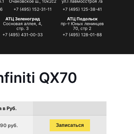
.1
Очаковское ш., 10к2с2
ул.Главмосстроя 7а
06
+7 (495) 152-31-11
+7 (495) 125-38-41
АТЦ Зеленоград
АТЦ Подольск
Сосновая аллея, 4,
пр-т Юных ленинцев
стр. 3
70, стр 2
+7 (495) 431-00-33
+7 (495) 128-01-88
finiti QX70
 в Руб.
190 руб.
Записаться