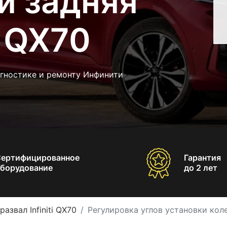
и задняя
ti QX70
агностике и ремонту Инфинити
Сертифицированное
Гарантия
борудование
до 2 лет
азвал Infiniti QX70
Регулировка углов установки колес