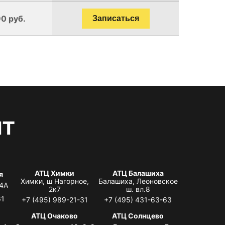
0 руб.
Записаться
нт
АТЦ Химки
АТЦ Балашиха
я
Химки, ш Нагорное,
Балашиха, Леоновское
 4А
2к7
ш. вл.8
61
+7 (495) 989-21-31
+7 (495) 431-63-63
я
АТЦ Очаково
АТЦ Солнцево