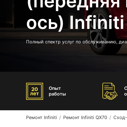
(передняя 
ось) Infini
Полный спектр услуг по обслуживанию, ди
Опыт
работы
о
Ремонт Infiniti
Ремонт Infiniti QX70
Сход-р