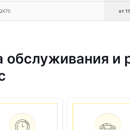
 QX70
от 1
 обслуживания и 
с