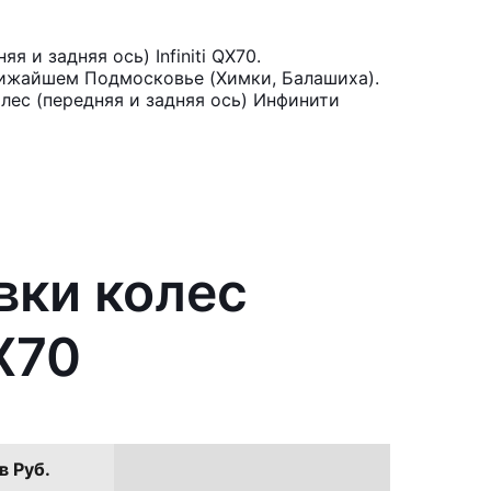
 и задняя ось) Infiniti QX70.
лижайшем Подмосковье (Химки, Балашиха).
лес (передняя и задняя ось) Инфинити
вки колес
QX70
в Руб.