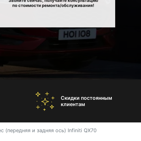
Звоните сейчас, получайте консультацию
по стоимости ремонта/обслуживания!
Скидки постоянным
клиентам
 (передняя и задняя ось) Infiniti QX70