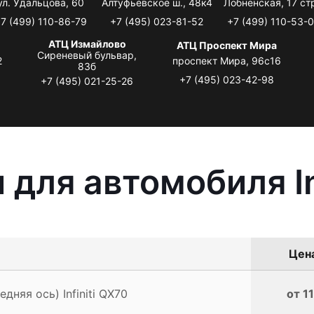
ул. Удальцова, 60
Алтуфьевское ш., 48к4
Лобненская, 17 стр
7 (499) 110-86-79
+7 (495) 023-81-52
+7 (499) 110-53-
АТЦ Измайлово
АТЦ Проспект Мира
Сиреневый бульвар,
2
проспект Мира, 96с16
83б
+7 (495) 023-42-98
+7 (495) 021-25-26
для автомобиля In
Цена
дняя ось) Infiniti QX70
от 1