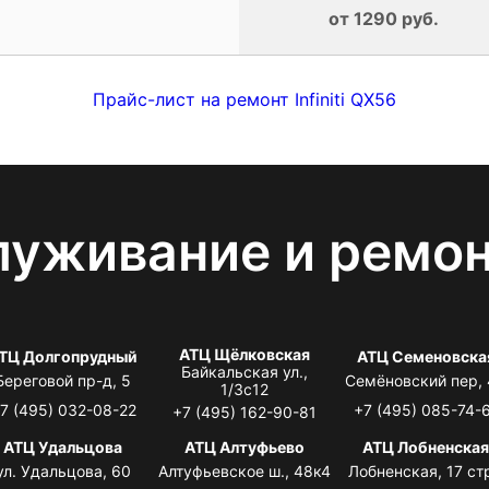
от 1290 руб.
Прайс-лист на ремонт Infiniti QX56
луживание и ремо
АТЦ Щёлковская
ТЦ Долгопрудный
АТЦ Семеновска
Байкальская ул.,
Береговой пр-д, 5
Семёновский пер,
1/3с12
7 (495) 032-08-22
+7 (495) 085-74-
+7 (495) 162-90-81
АТЦ Удальцова
АТЦ Алтуфьево
АТЦ Лобненска
ул. Удальцова, 60
Алтуфьевское ш., 48к4
Лобненская, 17 стр