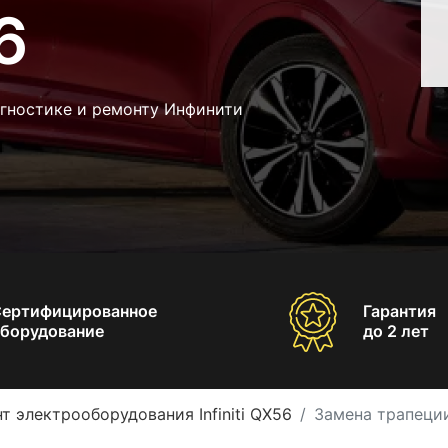
6
агностике и ремонту Инфинити
Сертифицированное
Гарантия
борудование
до 2 лет
т электрооборудования Infiniti QX56
Замена трапеции