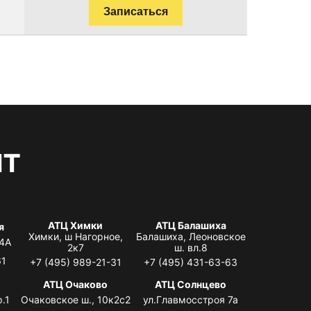
Записаться
нт
АТЦ Химки
АТЦ Балашиха
я
Химки, ш Нагорное,
Балашиха, Леоновское
 4А
2к7
ш. вл.8
61
+7 (495) 989-21-31
+7 (495) 431-63-63
я
АТЦ Очаково
АТЦ Солнцево
.1
Очаковское ш., 10к2с2
ул.Главмосстроя 7а