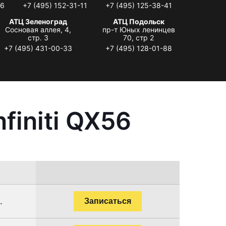
06
+7 (495) 152-31-11
+7 (495) 125-38-41
АТЦ Зеленоград
АТЦ Подольск
Сосновая аллея, 4,
пр-т Юных ленинцев
стр. 3
70, стр 2
+7 (495) 431-00-33
+7 (495) 128-01-88
finiti QX56
.
.
Записаться