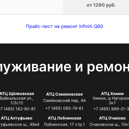
от 1290 руб.
Прайс-лист на ремонт Infiniti Q60
луживание и ремо
АТЦ Щёлковская
АТЦ Химки
АТЦ Семеновская
Байкальская ул.,
Химки, ш Нагорно
Семёновский пер, 4А
1/3с12
2к7
+7 (495) 085-74-61
7 (495) 162-90-81
+7 (495) 989-21-
АТЦ Алтуфьево
АТЦ Лобненская
АТЦ Очаково
туфьевское ш., 48к4
Лобненская, 17 стр.1
Очаковское ш., 10к