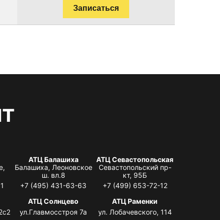
Записаться
нт
АТЦ Балашиха
АТЦ Севастопольская
е,
Балашиха, Леоновское
Севастопольский пр-
ш. вл.8
кт, 95Б
31
+7 (495) 431-63-63
+7 (499) 653-72-12
АТЦ Солнцево
АТЦ Раменки
2с2
ул.Главмосстроя 7а
ул. Лобачевского, 114