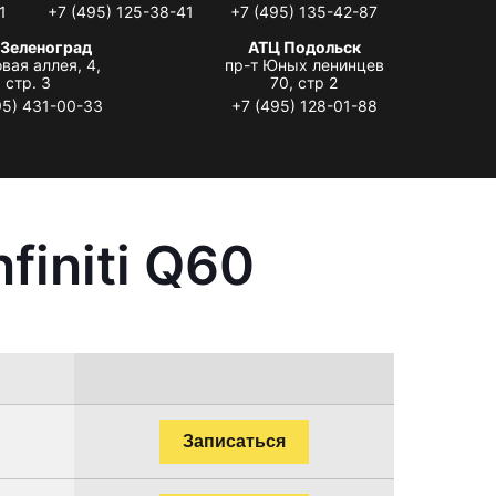
1
+7 (495) 125-38-41
+7 (495) 135-42-87
 Зеленоград
АТЦ Подольск
вая аллея, 4,
пр-т Юных ленинцев
стр. 3
70, стр 2
95) 431-00-33
+7 (495) 128-01-88
finiti Q60
Записаться