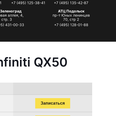
1
+7 (495) 125-38-41
+7 (495) 135-42-87
 Зеленоград
АТЦ Подольск
вая аллея, 4,
пр-т Юных ленинцев
стр. 3
70, стр 2
95) 431-00-33
+7 (495) 128-01-88
finiti QX50
Записаться