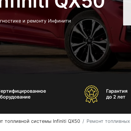
nfiniti QX50
агностике и ремонту Инфинити
Сертифицированное
Гарантия
борудование
до 2 лет
т топливной системы Infiniti QX50
Ремонт топливных ф