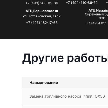
+7 (499) 110-86-79
+
+7 (499) 288-05-36
АТЦ Измай
АТЦ Варшавское ш
Сиреневый бу
ул. Котляковская, 1Ас2
83б
+7 (495) 182-17-65
+7 (495) 021
Другие работы 
Наименование
Замена топливного насоса Infiniti QX50