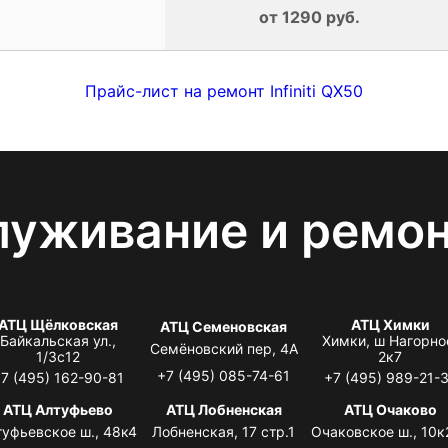
от 1290 руб.
Прайс-лист на ремонт Infiniti QX50
луживание и ремо
АТЦ Щёлковская
АТЦ Химки
АТЦ Семеновская
Байкальская ул.,
Химки, ш Нагорно
Семёновский пер, 4А
1/3с12
2к7
+7 (495) 085-74-61
7 (495) 162-90-81
+7 (495) 989-21-
АТЦ Алтуфьево
АТЦ Лобненская
АТЦ Очаково
туфьевское ш., 48к4
Лобненская, 17 стр.1
Очаковское ш., 10к