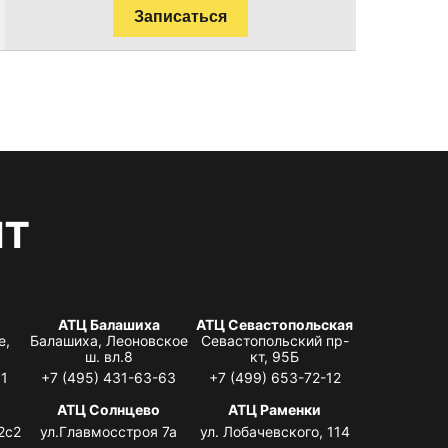
Записаться
нт
АТЦ Балашиха
АТЦ Севастопольская
е,
Балашиха, Леоновское
Севастопольский пр-
ш. вл.8
кт, 95Б
31
+7 (495) 431-63-63
+7 (499) 653-72-12
АТЦ Солнцево
АТЦ Раменки
2с2
ул.Главмосстроя 7а
ул. Лобачевского, 114