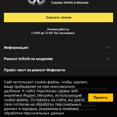
Сервис Infiniti в Москве
Заказать звонок
Режим работы:
с 9:00 до 21:00
без выходных
Информация
Ремонт Infiniti по моделям
Прайс-лист на ремонт Инфинити
Сайт использует cookie-файлы, чтобы сделать
ваше пребывание на нем максимально
© 2010-2026
Сервис Infiniti в Москве – ремонт и обслуживание
удобным. К cайту подключен сервис веб-
автомобилей
аналитики Яндекс.Метрика, использующий
Принять
Использование товарного знака и логотипов бренда происходит
cookie-файлы
. Оставаясь на сайте, вы даете
исключительно в информационных целях не является нарушением и
свое
согласие на обработку персональных
не требует получения согласия правообладателя.
данных
в порядке, указанном в
политике
Защита данных и политика конфиденциальности.
обработки персональных данных