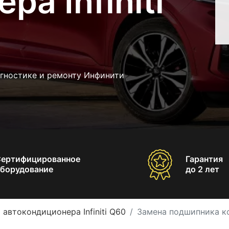
а Infiniti
агностике и ремонту Инфинити
Сертифицированное
Гарантия
борудование
до 2 лет
 автокондиционера Infiniti Q60
Замена подшипника ко