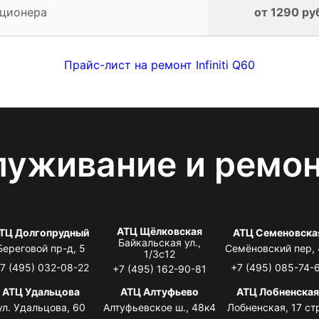
иционера
от 1290 ру
Прайс-лист на ремонт Infiniti Q60
луживание и ремо
АТЦ Щёлковская
ТЦ Долгопрудный
АТЦ Семеновска
Байкальская ул.,
Береговой пр-д, 5
Семёновский пер,
1/3с12
7 (495) 032-08-22
+7 (495) 085-74-
+7 (495) 162-90-81
АТЦ Удальцова
АТЦ Алтуфьево
АТЦ Лобненска
ул. Удальцова, 60
Алтуфьевское ш., 48к4
Лобненская, 17 стр