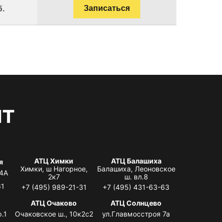
б.
Записаться
нт
АТЦ Химки
АТЦ Балашиха
я
Химки, ш Нагорное,
Балашиха, Леоновское
 4А
2к7
ш. вл.8
61
+7 (495) 989-21-31
+7 (495) 431-63-63
я
АТЦ Очаково
АТЦ Солнцево
.1
Очаковское ш., 10к2с2
ул.Главмосстроя 7а