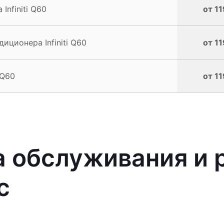
nfiniti Q60
от 11
ционера Infiniti Q60
от 11
 Q60
от 11
 обслуживания и 
с