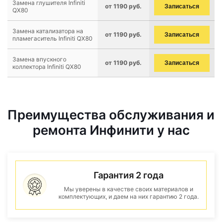
Замена глушителя Infiniti
от 1190 руб.
Записаться
QX80
Замена катализатора на
от 1190 руб.
Записаться
пламегаситель Infiniti QX80
Замена впускного
от 1190 руб.
Записаться
коллектора Infiniti QX80
Преимущества обслуживания и
ремонта Инфинити у нас
Гарантия 2 года
Мы уверены в качестве своих материалов и
комплектующих, и даем на них гарантию 2 года.