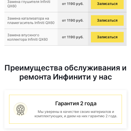
Замена глушителя Infiniti
от 1190 руб.
Записаться
QX60
Замена катализатора на
от 1190 руб.
Записаться
пламегаситель Infiniti QX60
Замена впускного
от 1190 руб.
Записаться
коллектора Infiniti QX60
Преимущества обслуживания и
ремонта Инфинити у нас
Гарантия 2 года
Мы уверены в качестве своих материалов и
комплектующих, и даем на них гарантию 2 года.