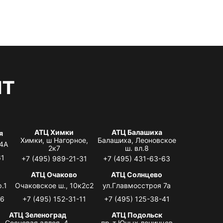
нт
АТЦ Химки
АТЦ Балашиха
я
Химки, ш Нагорное,
Балашиха, Леоновское
 4А
2к7
ш. вл.8
61
+7 (495) 989-21-31
+7 (495) 431-63-63
я
АТЦ Очаково
АТЦ Солнцево
.1
Очаковское ш., 10к2с2
ул.Главмосстроя 7а
06
+7 (495) 152-31-11
+7 (495) 125-38-41
АТЦ Зеленоград
АТЦ Подольск
Сосновая аллея, 4,
пр-т Юных ленинцев