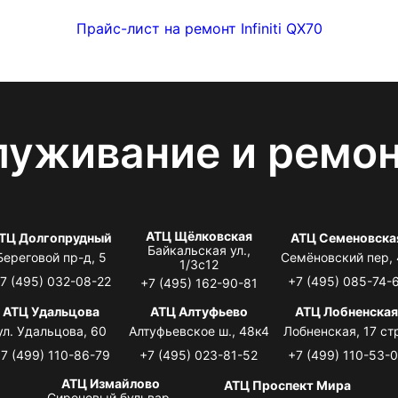
Прайс-лист на ремонт Infiniti QX70
луживание и ремо
АТЦ Щёлковская
ТЦ Долгопрудный
АТЦ Семеновска
Байкальская ул.,
Береговой пр-д, 5
Семёновский пер,
1/3с12
7 (495) 032-08-22
+7 (495) 085-74-
+7 (495) 162-90-81
АТЦ Удальцова
АТЦ Алтуфьево
АТЦ Лобненска
ул. Удальцова, 60
Алтуфьевское ш., 48к4
Лобненская, 17 стр
7 (499) 110-86-79
+7 (495) 023-81-52
+7 (499) 110-53-
АТЦ Измайлово
АТЦ Проспект Мира
Сиреневый бульвар,