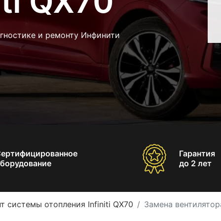
iti QX70
агностике и ремонту Инфинити
Сертифицированное
Гарантия
борудование
до 2 лет
т системы отопления Infiniti QX70
Замена вентилятора 