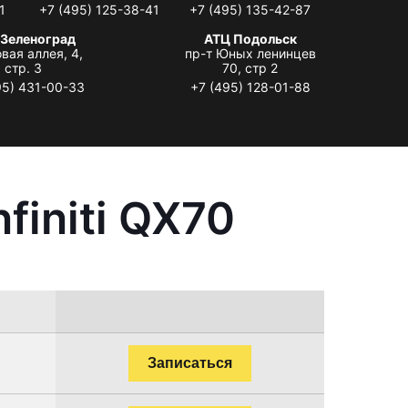
1
+7 (495) 125-38-41
+7 (495) 135-42-87
 Зеленоград
АТЦ Подольск
вая аллея, 4,
пр-т Юных ленинцев
стр. 3
70, стр 2
95) 431-00-33
+7 (495) 128-01-88
finiti QX70
Записаться