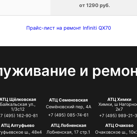
от 1290 руб.
Прайс-лист на ремонт Infiniti QX70
луживание и ремо
АТЦ Щёлковская
АТЦ Химки
АТЦ Семеновская
Байкальская ул.,
Химки, ш Нагорно
Семёновский пер, 4А
1/3с12
2к7
+7 (495) 085-74-61
7 (495) 162-90-81
+7 (495) 989-21-
АТЦ Алтуфьево
АТЦ Лобненская
АТЦ Очаково
туфьевское ш., 48к4
Лобненская, 17 стр.1
Очаковское ш., 10к