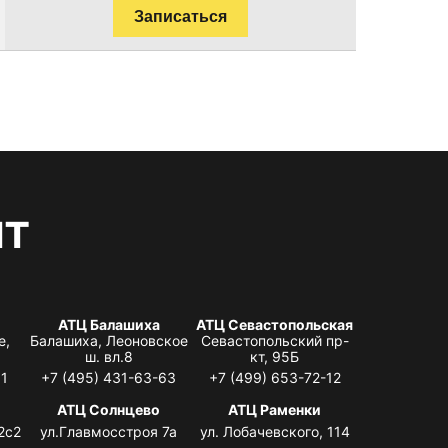
Записаться
нт
АТЦ Балашиха
АТЦ Севастопольская
е,
Балашиха, Леоновское
Севастопольский пр-
ш. вл.8
кт, 95Б
31
+7 (495) 431-63-63
+7 (499) 653-72-12
АТЦ Солнцево
АТЦ Раменки
2с2
ул.Главмосстроя 7а
ул. Лобачевского, 114