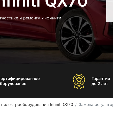
finiti QX70
агностике и ремонту Инфинити
Сертифицированное
Гарантия
борудование
до 2 лет
т электрооборудования Infiniti QX70
Замена регулятор