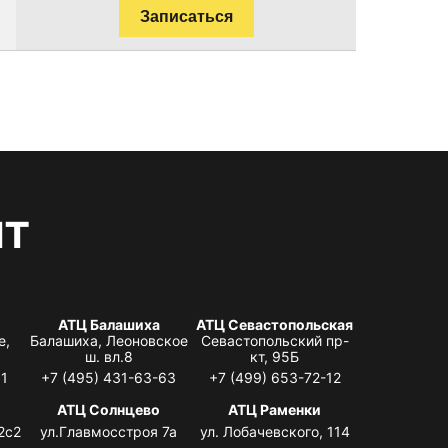
Записаться
нт
АТЦ Балашиха
АТЦ Севастопольская
е,
Балашиха, Леоновское
Севастопольский пр-
ш. вл.8
кт, 95Б
31
+7 (495) 431-63-63
+7 (499) 653-72-12
АТЦ Солнцево
АТЦ Раменки
2с2
ул.Главмосстроя 7а
ул. Лобачевского, 114