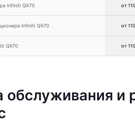
 Infiniti QX70
от 11
онера Infiniti QX70
от 11
ti QX70
от 11
 обслуживания и 
с