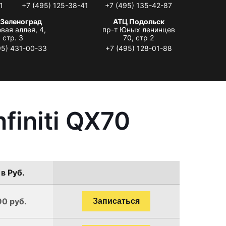
1
+7 (495) 125-38-41
+7 (495) 135-42-87
 Зеленоград
АТЦ Подольск
вая аллея, 4,
пр-т Юных ленинцев
стр. 3
70, стр 2
95) 431-00-33
+7 (495) 128-01-88
finiti QX70
в Руб.
90 руб.
Записаться