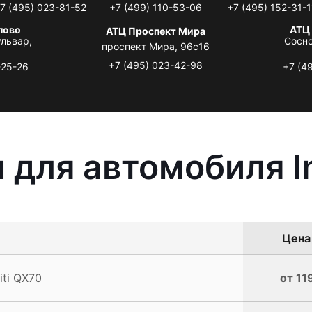
7 (495) 023-81-52
+7 (499) 110-53-06
+7 (495) 152-31-1
лово
АТЦ
АТЦ Проспект Мира
львар,
Сосно
проспект Мира, 96с16
+7 (495) 023-42-98
-25-26
+7 (4
для автомобиля In
Цена 
ti QX70
от 11