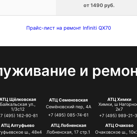
от 1490 руб.
Прайс-лист на ремонт Infiniti QX70
луживание и ремо
АТЦ Щёлковская
АТЦ Химки
АТЦ Семеновская
Байкальская ул.,
Химки, ш Нагорно
Семёновский пер, 4А
1/3с12
2к7
+7 (495) 085-74-61
7 (495) 162-90-81
+7 (495) 989-21-
АТЦ Алтуфьево
АТЦ Лобненская
АТЦ Очаково
туфьевское ш., 48к4
Лобненская, 17 стр.1
Очаковское ш., 10к