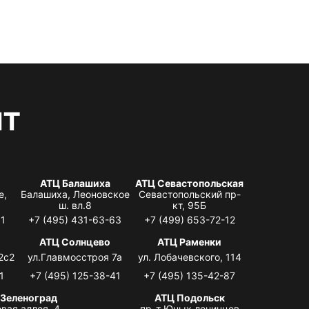
нт
АТЦ Балашиха
АТЦ Севастопольская
е,
Балашиха, Леоновское
Севастопольский пр-
ш. вл.8
кт, 95Б
31
+7 (495) 431-63-63
+7 (499) 653-72-12
АТЦ Солнцево
АТЦ Раменки
2с2
ул.Главмосстроя 7а
ул. Лобачевского, 114
1
+7 (495) 125-38-41
+7 (495) 135-42-87
 Зеленоград
АТЦ Подольск
вая аллея, 4,
пр-т Юных ленинцев