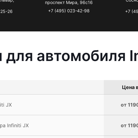
проспект Мира, 96с16
+7 (495) 023-42-98
-25-26
+7 (4
для автомобиля Inf
Цена в
ti JX
от 119
Infiniti JX
от 119