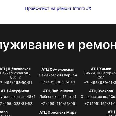
Прайс-лист на ремонт Infiniti JX
луживание и ремо
АТЦ Щёлковская
АТЦ Химки
АТЦ Семеновская
Байкальская ул.,
Химки, ш Нагорно
Семёновский пер, 4А
1/3с12
2к7
+7 (495) 085-74-61
7 (495) 162-90-81
+7 (495) 989-21-
АТЦ Алтуфьево
АТЦ Лобненская
АТЦ Очаково
туфьевское ш., 48к4
Лобненская, 17 стр.1
Очаковское ш., 10к
7 (495) 023-81-52
+7 (499) 110-53-06
+7 (495) 152-31-1
лово
АТЦ
АТЦ Проспект Мира
львар,
Сосно