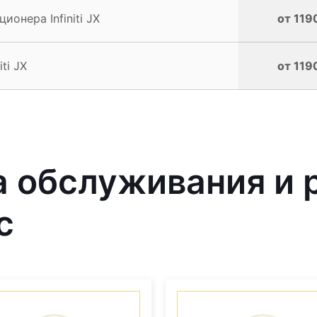
онера Infiniti JX
от 119
ti JX
от 119
 обслуживания и 
с