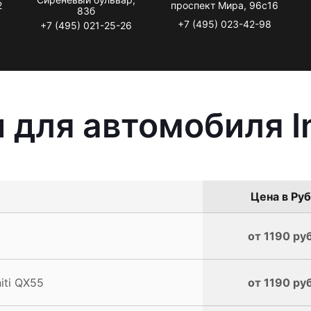
2
проспект Мира, 96с16
83б
+7 (495) 023-42-98
+7 (495) 021-25-26
для автомобиля In
Цена в Руб
от 1190 руб
iti QX55
от 1190 руб