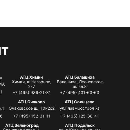
нт
АТЦ Химки
АТЦ Балашиха
я
Химки, ш Нагорное,
Балашиха, Леоновское
 4А
2к7
ш. вл.8
61
+7 (495) 989-21-31
+7 (495) 431-63-63
я
АТЦ Очаково
АТЦ Солнцево
.1
Очаковское ш., 10к2с2
ул.Главмосстроя 7а
06
+7 (495) 152-31-11
+7 (495) 125-38-41
АТЦ Зеленоград
АТЦ Подольск
Сосновая аллея, 4,
пр-т Юных ленинцев