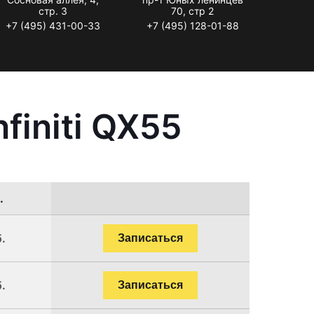
стр. 3
70, стр 2
+7 (495) 431-00-33
+7 (495) 128-01-88
finiti QX55
.
.
Записаться
.
Записаться