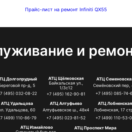
Прайс-лист на ремонт Infiniti QX55
луживание и ремо
АТЦ Щёлковская
ТЦ Долгопрудный
АТЦ Семеновска
Байкальская ул.,
Береговой пр-д, 5
Семёновский пер,
1/3с12
7 (495) 032-08-22
+7 (495) 085-74-
+7 (495) 162-90-81
АТЦ Удальцова
АТЦ Алтуфьево
АТЦ Лобненска
ул. Удальцова, 60
Алтуфьевское ш., 48к4
Лобненская, 17 стр
7 (499) 110-86-79
+7 (495) 023-81-52
+7 (499) 110-53-
АТЦ Измайлово
АТЦ Проспект Мира
Сиреневый бульвар,