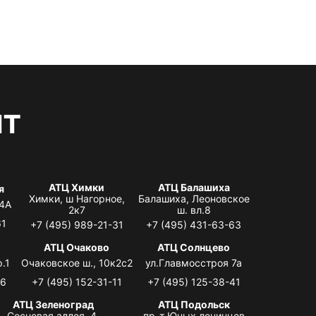
нт
АТЦ Химки
АТЦ Балашиха
я
Химки, ш Нагорное,
Балашиха, Леоновское
 4А
2к7
ш. вл.8
61
+7 (495) 989-21-31
+7 (495) 431-63-63
я
АТЦ Очаково
АТЦ Солнцево
.1
Очаковское ш., 10к2с2
ул.Главмосстроя 7а
06
+7 (495) 152-31-11
+7 (495) 125-38-41
АТЦ Зеленоград
АТЦ Подольск
Сосновая аллея, 4,
пр-т Юных ленинцев