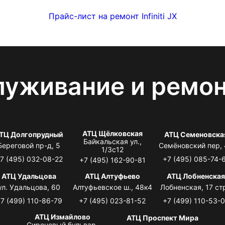
Прайс-лист на ремонт Infiniti JX
луживание и ремо
АТЦ Щёлковская
ТЦ Долгопрудный
АТЦ Семеновска
Байкальская ул.,
Береговой пр-д, 5
Семёновский пер,
1/3с12
7 (495) 032-08-22
+7 (495) 085-74-
+7 (495) 162-90-81
АТЦ Удальцова
АТЦ Алтуфьево
АТЦ Лобненска
ул. Удальцова, 60
Алтуфьевское ш., 48к4
Лобненская, 17 стр
7 (499) 110-86-79
+7 (495) 023-81-52
+7 (499) 110-53-
АТЦ Измайлово
АТЦ Проспект Мира
Сиреневый бульвар,