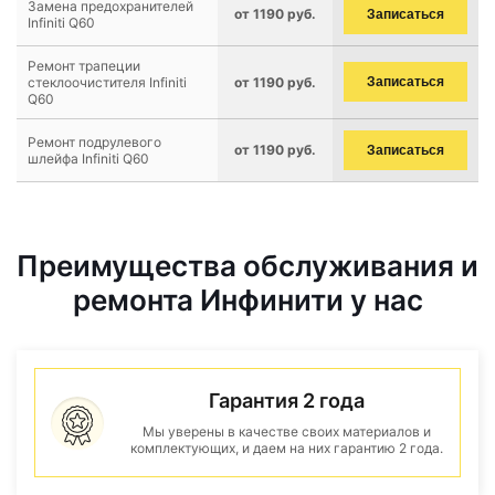
Замена предохранителей
от 1190 руб.
Записаться
Infiniti Q60
Ремонт трапеции
стеклоочистителя Infiniti
от 1190 руб.
Записаться
Q60
Ремонт подрулевого
от 1190 руб.
Записаться
шлейфа Infiniti Q60
Преимущества обслуживания и
ремонта Инфинити у нас
Гарантия 2 года
Мы уверены в качестве своих материалов и
комплектующих, и даем на них гарантию 2 года.