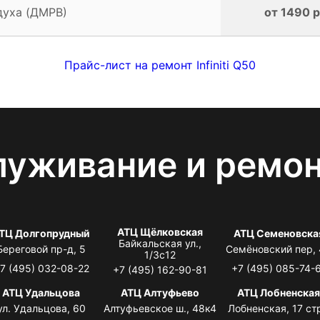
духа (ДМРВ)
от 1490 р
Прайс-лист на ремонт Infiniti Q50
луживание и ремо
АТЦ Щёлковская
ТЦ Долгопрудный
АТЦ Семеновска
Байкальская ул.,
Береговой пр-д, 5
Семёновский пер,
1/3с12
7 (495) 032-08-22
+7 (495) 085-74-
+7 (495) 162-90-81
АТЦ Удальцова
АТЦ Алтуфьево
АТЦ Лобненска
ул. Удальцова, 60
Алтуфьевское ш., 48к4
Лобненская, 17 стр