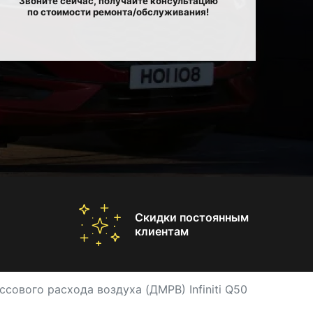
Звоните сейчас, получайте консультацию
по стоимости ремонта/обслуживания!
Скидки постоянным
клиентам
сового расхода воздуха (ДМРВ) Infiniti Q50