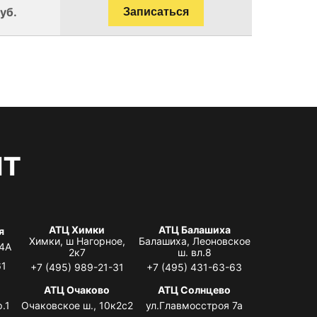
уб.
Записаться
нт
АТЦ Химки
АТЦ Балашиха
я
Химки, ш Нагорное,
Балашиха, Леоновское
 4А
2к7
ш. вл.8
61
+7 (495) 989-21-31
+7 (495) 431-63-63
я
АТЦ Очаково
АТЦ Солнцево
.1
Очаковское ш., 10к2с2
ул.Главмосстроя 7а