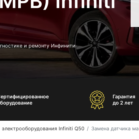
РВ) Infiniti
агностике и ремонту Инфинити
Сертифицированное
Гарантия
борудование
до 2 лет
 электрооборудования Infiniti Q50
Замена датчика мас