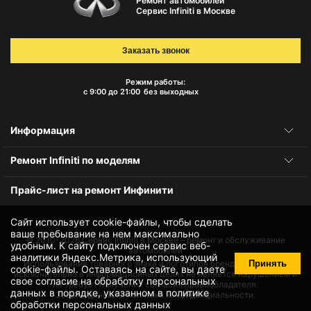
Ремонт автомобилей
Сервис Infiniti в Москве
Заказать звонок
Режим работы:
с 9:00 до 21:00
без выходных
Информация
Ремонт Infiniti по моделям
Прайс-лист на ремонт Инфинити
Сайт использует cookie-файлы, чтобы сделать
ваше пребывание на нем максимально
© 2010-2026
Сервис Infiniti в Москве – ремонт и обслуживание
удобным. К cайту подключен сервис веб-
автомобилей
аналитики Яндекс.Метрика, использующий
Принять
Использование товарного знака и логотипов бренда происходит
cookie-файлы
. Оставаясь на сайте, вы даете
исключительно в информационных целях не является нарушением и
свое
согласие на обработку персональных
не требует получения согласия правообладателя.
данных
в порядке, указанном в
политике
Защита данных и политика конфиденциальности.
обработки персональных данных