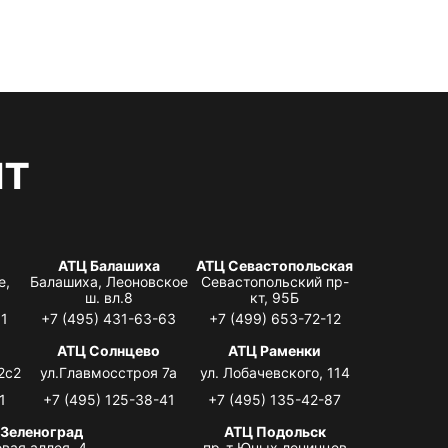
нт
АТЦ Балашиха
АТЦ Севастопольская
е,
Балашиха, Леоновское
Севастопольский пр-
ш. вл.8
кт, 95Б
31
+7 (495) 431-63-63
+7 (499) 653-72-12
АТЦ Солнцево
АТЦ Раменки
2с2
ул.Главмосстроя 7а
ул. Лобачевского, 114
1
+7 (495) 125-38-41
+7 (495) 135-42-87
 Зеленоград
АТЦ Подольск
вая аллея, 4,
пр-т Юных ленинцев