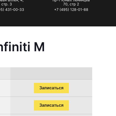
стр. 3
70, стр 2
95) 431-00-33
+7 (495) 128-01-88
initi M
Записаться
Записаться