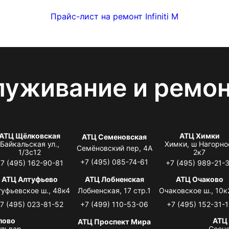
Прайс-лист на ремонт Infiniti M
луживание и ремо
АТЦ Щёлковская
АТЦ Химки
АТЦ Семеновская
Байкальская ул.,
Химки, ш Нагорно
Семёновский пер, 4А
1/3с12
2к7
+7 (495) 085-74-61
7 (495) 162-90-81
+7 (495) 989-21-
АТЦ Алтуфьево
АТЦ Лобненская
АТЦ Очаково
туфьевское ш., 48к4
Лобненская, 17 стр.1
Очаковское ш., 10к
7 (495) 023-81-52
+7 (499) 110-53-06
+7 (495) 152-31-1
лово
АТЦ
АТЦ Проспект Мира
львар,
Сосно