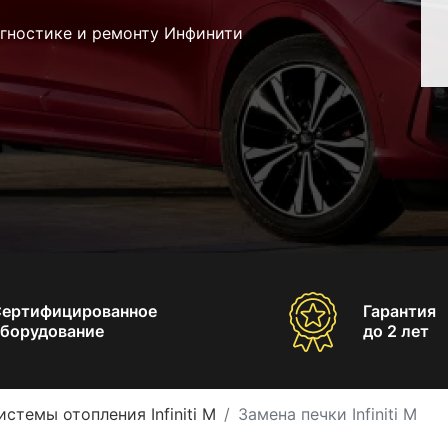
агностике и ремонту Инфинити
Сертифицированное
Гарантия
борудование
до 2 лет
стемы отопления Infiniti M
Замена печки Infiniti M