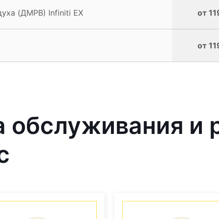
ха (ДМРВ) Infiniti EX
от 11
от 11
 обслуживания и 
с