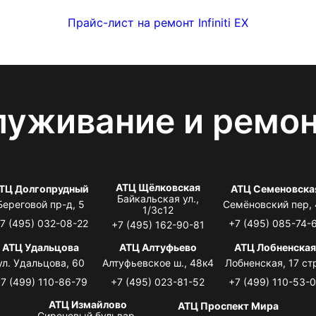
Прайс-лист на ремонт Infiniti EX
луживание и ремо
АТЦ Щёлковская
ТЦ Долгопрудный
АТЦ Семеновска
Байкальская ул.,
Береговой пр-д, 5
Семёновский пер,
1/3с12
7 (495) 032-08-22
+7 (495) 085-74-
+7 (495) 162-90-81
АТЦ Удальцова
АТЦ Алтуфьево
АТЦ Лобненска
ул. Удальцова, 60
Алтуфьевское ш., 48к4
Лобненская, 17 стр
7 (499) 110-86-79
+7 (495) 023-81-52
+7 (499) 110-53-
АТЦ Измайлово
АТЦ Проспект Мира
Сиреневый бульвар,