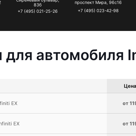
2
проспект Мира, 96с16
83б
+7 (495) 023-42-98
+7 (495) 021-25-26
для автомобиля Inf
Цена
niti EX
от 11
initi EX
от 11