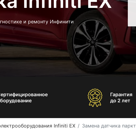
 Infiniti EX
агностике и ремонту Инфинити
Сертифицированное
Гарантия
борудование
до 2 лет
лектрооборудования Infiniti EX
Замена датчика парктр