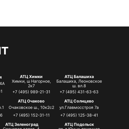
нт
АТЦ Химки
АТЦ Балашиха
я
Химки, ш Нагорное,
Балашиха, Леоновское
 4А
2к7
ш. вл.8
61
+7 (495) 989-21-31
+7 (495) 431-63-63
я
АТЦ Очаково
АТЦ Солнцево
.1
Очаковское ш., 10к2с2
ул.Главмосстроя 7а
06
+7 (495) 152-31-11
+7 (495) 125-38-41
АТЦ Зеленоград
АТЦ Подольск
Сосновая аллея, 4,
пр-т Юных ленинцев