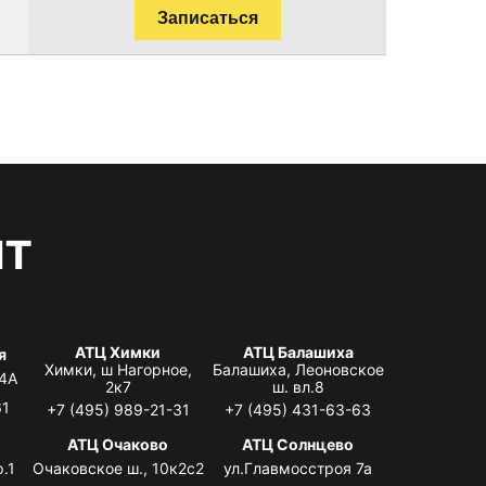
Записаться
нт
АТЦ Химки
АТЦ Балашиха
я
Химки, ш Нагорное,
Балашиха, Леоновское
 4А
2к7
ш. вл.8
61
+7 (495) 989-21-31
+7 (495) 431-63-63
я
АТЦ Очаково
АТЦ Солнцево
.1
Очаковское ш., 10к2с2
ул.Главмосстроя 7а