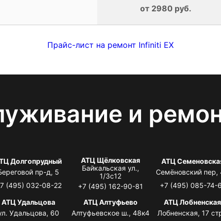
от 2980 руб.
Прайс-лист на ремонт Infiniti EX
луживание и ремо
АТЦ Щёлковская
ТЦ Долгопрудный
АТЦ Семеновска
Байкальская ул.,
Береговой пр-д, 5
Семёновский пер,
1/3с12
7 (495) 032-08-22
+7 (495) 085-74-
+7 (495) 162-90-81
АТЦ Удальцова
АТЦ Алтуфьево
АТЦ Лобненска
ул. Удальцова, 60
Алтуфьевское ш., 48к4
Лобненская, 17 стр