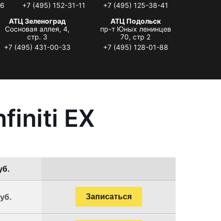
06
+7 (495) 152-31-11
+7 (495) 125-38-41
АТЦ Зеленоград
АТЦ Подольск
Сосновая аллея, 4,
пр-т Юных ленинцев
стр. 3
70, стр 2
+7 (495) 431-00-33
+7 (495) 128-01-88
initi EX
уб.
уб.
Записаться