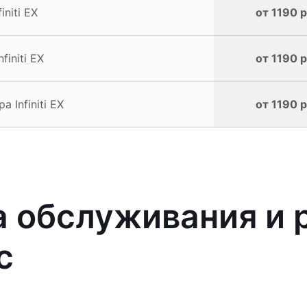
niti EX
от 1190 р
initi EX
от 1190 р
Infiniti EX
от 1190 р
 обслуживания и 
с