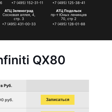
06
+7 (495) 152-31-11
+7 (495) 125-38-41
АТЦ Зеленоград
АТЦ Подольск
Сосновая аллея, 4,
пр-т Юных ленинцев
стр. 3
70, стр 2
+7 (495) 431-00-33
+7 (495) 128-01-88
finiti QX80
в Руб.
90 руб.
Записаться