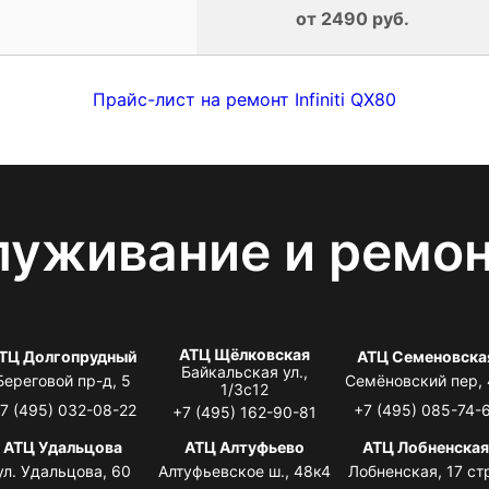
от 2490 руб.
Прайс-лист на ремонт Infiniti QX80
луживание и ремо
АТЦ Щёлковская
ТЦ Долгопрудный
АТЦ Семеновска
Байкальская ул.,
Береговой пр-д, 5
Семёновский пер,
1/3с12
7 (495) 032-08-22
+7 (495) 085-74-
+7 (495) 162-90-81
АТЦ Удальцова
АТЦ Алтуфьево
АТЦ Лобненска
ул. Удальцова, 60
Алтуфьевское ш., 48к4
Лобненская, 17 стр