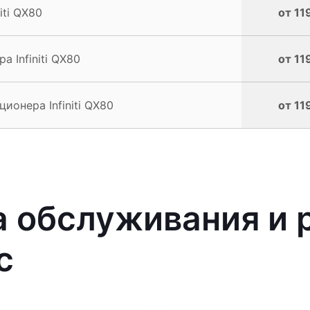
iti QX80
от 11
 Infiniti QX80
от 11
онера Infiniti QX80
от 11
 обслуживания и 
с