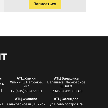
Записаться
нт
АТЦ Химки
АТЦ Балашиха
я
Химки, ш Нагорное,
Балашиха, Леоновское
 4А
2к7
ш. вл.8
61
+7 (495) 989-21-31
+7 (495) 431-63-63
я
АТЦ Очаково
АТЦ Солнцево
.1
Очаковское ш., 10к2с2
ул.Главмосстроя 7а