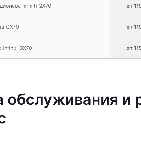
онера Infiniti QX70
от 11
ti QX70
от 11
nfiniti QX70
от 11
 обслуживания и 
с