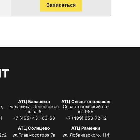
Записаться
нт
АТЦ Балашиха
АТЦ Севастопольская
е,
Балашиха, Леоновское
Севастопольский пр-
ш. вл.8
кт, 95Б
31
+7 (495) 431-63-63
+7 (499) 653-72-12
АТЦ Солнцево
АТЦ Раменки
2с2
ул.Главмосстроя 7а
ул. Лобачевского, 114