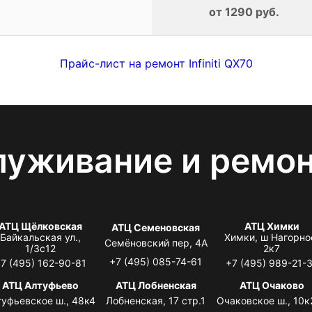
от 1290 руб.
Прайс-лист на ремонт Infiniti QX70
луживание и ремо
АТЦ Щёлковская
АТЦ Химки
АТЦ Семеновская
Байкальская ул.,
Химки, ш Нагорно
Семёновский пер, 4А
1/3с12
2к7
+7 (495) 085-74-61
7 (495) 162-90-81
+7 (495) 989-21-
АТЦ Алтуфьево
АТЦ Лобненская
АТЦ Очаково
туфьевское ш., 48к4
Лобненская, 17 стр.1
Очаковское ш., 10к