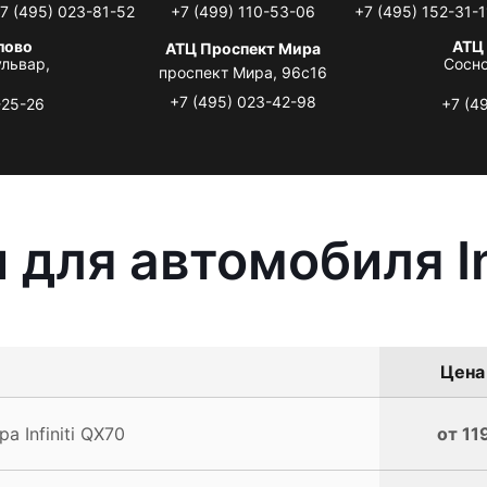
7 (495) 023-81-52
+7 (499) 110-53-06
+7 (495) 152-31-1
лово
АТЦ
АТЦ Проспект Мира
львар,
Сосно
проспект Мира, 96с16
+7 (495) 023-42-98
-25-26
+7 (4
для автомобиля In
Цена 
 Infiniti QX70
от 11