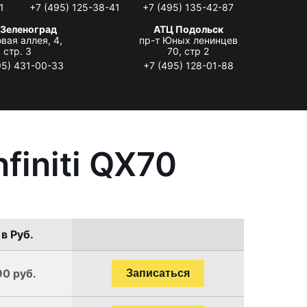
1
+7 (495) 125-38-41
+7 (495) 135-42-87
 Зеленоград
АТЦ Подольск
вая аллея, 4,
пр-т Юных ленинцев
стр. 3
70, стр 2
95) 431-00-33
+7 (495) 128-01-88
finiti QX70
в Руб.
90 руб.
Записаться