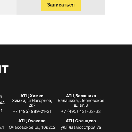
Записаться
нт
АТЦ Химки
АТЦ Балашиха
я
Химки, ш Нагорное,
Балашиха, Леоновское
 4А
2к7
ш. вл.8
61
+7 (495) 989-21-31
+7 (495) 431-63-63
я
АТЦ Очаково
АТЦ Солнцево
.1
Очаковское ш., 10к2с2
ул.Главмосстроя 7а