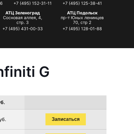
06
+7 (495) 152-31-11
+7 (495) 125-38-41
АТЦ Зеленоград
АТЦ Подольск
Сосновая аллея, 4,
пр-т Юных ленинцев
стр. 3
70, стр 2
+7 (495) 431-00-33
+7 (495) 128-01-88
initi G
уб.
уб.
Записаться