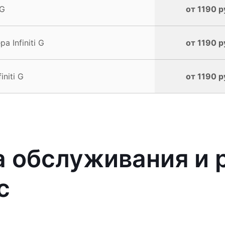
 G
от 1190 р
 Infiniti G
от 1190 р
niti G
от 1190 р
 обслуживания и 
с