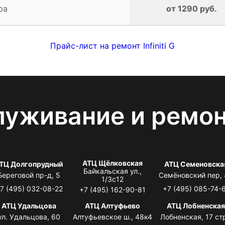
ра
от 1290 руб.
Прайс-лист на ремонт Infiniti G
луживание и ремо
АТЦ Щёлковская
ТЦ Долгопрудный
АТЦ Семеновска
Байкальская ул.,
Береговой пр-д, 5
Семёновский пер,
1/3с12
7 (495) 032-08-22
+7 (495) 085-74-
+7 (495) 162-90-81
АТЦ Удальцова
АТЦ Алтуфьево
АТЦ Лобненска
ул. Удальцова, 60
Алтуфьевское ш., 48к4
Лобненская, 17 стр