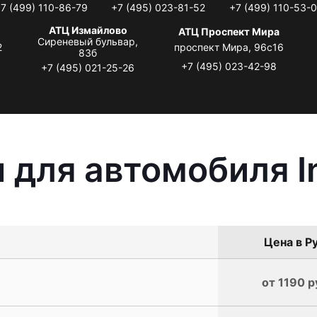
7 (499) 110-86-79
+7 (495) 023-81-52
+7 (499) 110-53-
АТЦ Измайлово
АТЦ Проспект Мира
Сиреневый бульвар,
2
проспект Мира, 96с16
83б
+7 (495) 023-42-98
+7 (495) 021-25-26
для автомобиля Inf
Цена в Р
от 1190 р