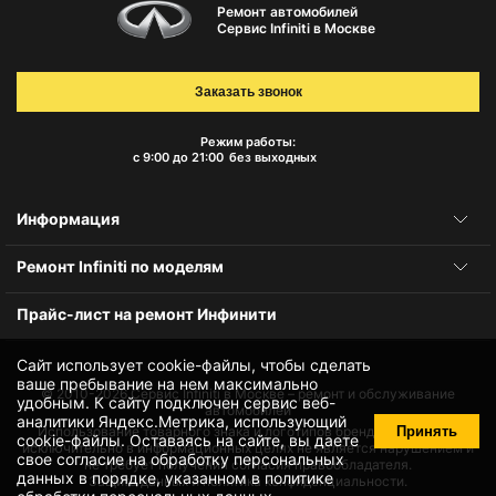
Ремонт автомобилей
Сервис Infiniti в Москве
Заказать звонок
Режим работы:
с 9:00 до 21:00
без выходных
Информация
Ремонт Infiniti по моделям
Прайс-лист на ремонт Инфинити
Сайт использует cookie-файлы, чтобы сделать
ваше пребывание на нем максимально
© 2010-2026
Сервис Infiniti в Москве – ремонт и обслуживание
удобным. К cайту подключен сервис веб-
автомобилей
аналитики Яндекс.Метрика, использующий
Принять
Использование товарного знака и логотипов бренда происходит
cookie-файлы
. Оставаясь на сайте, вы даете
исключительно в информационных целях не является нарушением и
свое
согласие на обработку персональных
не требует получения согласия правообладателя.
данных
в порядке, указанном в
политике
Защита данных и политика конфиденциальности.