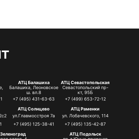
нт
АТЦ Балашиха
АТЦ Севастопольская
е,
Балашиха, Леоновское
Севастопольский пр-
ш. вл.8
кт, 95Б
31
+7 (495) 431-63-63
+7 (499) 653-72-12
АТЦ Солнцево
АТЦ Раменки
2с2
ул.Главмосстроя 7а
ул. Лобачевского, 114
1
+7 (495) 125-38-41
+7 (495) 135-42-87
 Зеленоград
АТЦ Подольск
вая аллея, 4,
пр-т Юных ленинцев