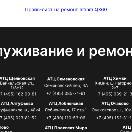
Прайс-лист на ремонт Infiniti QX60
луживание и ремо
АТЦ Щёлковская
АТЦ Химки
АТЦ Семеновская
Байкальская ул.,
Химки, ш Нагорно
Семёновский пер, 4А
1/3с12
2к7
+7 (495) 085-74-61
7 (495) 162-90-81
+7 (495) 989-21-
АТЦ Алтуфьево
АТЦ Лобненская
АТЦ Очаково
туфьевское ш., 48к4
Лобненская, 17 стр.1
Очаковское ш., 10к
7 (495) 023-81-52
+7 (499) 110-53-06
+7 (495) 152-31-1
лово
АТЦ
АТЦ Проспект Мира
львар,
Сосно