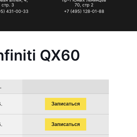
стр. 3
70, стр 2
95) 431-00-33
+7 (495) 128-01-88
finiti QX60
.
.
Записаться
.
Записаться