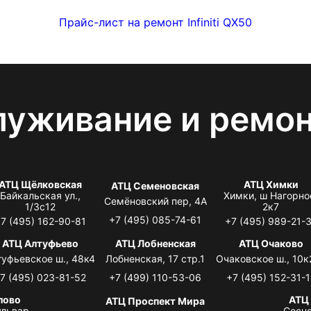
Прайс-лист на ремонт Infiniti QX50
луживание и ремо
АТЦ Щёлковская
АТЦ Химки
АТЦ Семеновская
Байкальская ул.,
Химки, ш Нагорно
Семёновский пер, 4А
1/3с12
2к7
+7 (495) 085-74-61
7 (495) 162-90-81
+7 (495) 989-21-
АТЦ Алтуфьево
АТЦ Лобненская
АТЦ Очаково
туфьевское ш., 48к4
Лобненская, 17 стр.1
Очаковское ш., 10к
7 (495) 023-81-52
+7 (499) 110-53-06
+7 (495) 152-31-1
лово
АТЦ
АТЦ Проспект Мира
львар,
Сосно