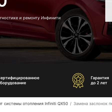
50
агностике и ремонту Инфинити
Сертифицированное
Гарантия
борудование
до 2 лет
т системы отопления Infiniti QX50
Замена заслонок пе