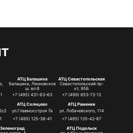
нт
АТЦ Балашиха
АТЦ Севастопольская
е,
Балашиха, Леоновское
Севастопольский пр-
ш. вл.8
кт, 95Б
31
+7 (495) 431-63-63
+7 (499) 653-72-12
АТЦ Солнцево
АТЦ Раменки
2с2
ул.Главмосстроя 7а
ул. Лобачевского, 114
1
+7 (495) 125-38-41
+7 (495) 135-42-87
 Зеленоград
АТЦ Подольск
вая аллея, 4,
пр-т Юных ленинцев