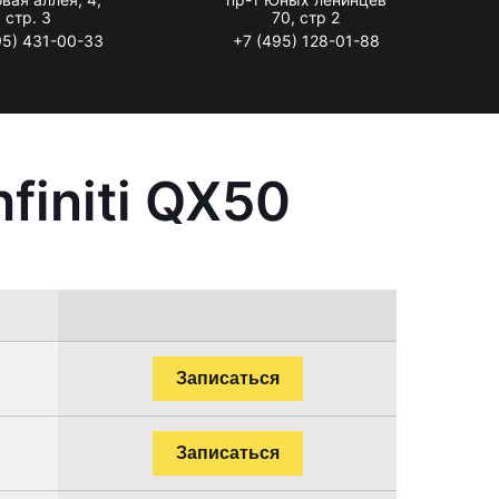
стр. 3
70, стр 2
95) 431-00-33
+7 (495) 128-01-88
finiti QX50
Записаться
Записаться