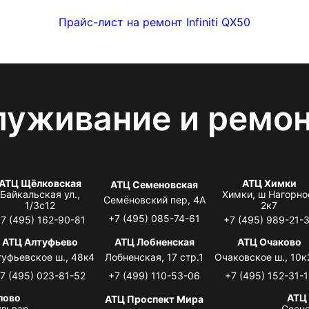
Прайс-лист на ремонт Infiniti QX50
луживание и ремо
АТЦ Щёлковская
АТЦ Химки
АТЦ Семеновская
Байкальская ул.,
Химки, ш Нагорно
Семёновский пер, 4А
1/3с12
2к7
+7 (495) 085-74-61
7 (495) 162-90-81
+7 (495) 989-21-
АТЦ Алтуфьево
АТЦ Лобненская
АТЦ Очаково
туфьевское ш., 48к4
Лобненская, 17 стр.1
Очаковское ш., 10к
7 (495) 023-81-52
+7 (499) 110-53-06
+7 (495) 152-31-1
лово
АТЦ
АТЦ Проспект Мира
львар,
Сосно