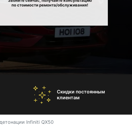
Звоните сейчас, получайте консультацию
по стоимости ремонта/обслуживания!
Скидки постоянным
клиентам
етонации Infiniti QX50