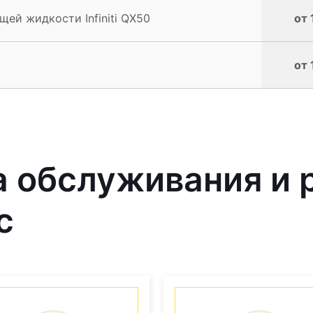
ей жидкости Infiniti QX50
от 
от 
 обслуживания и 
с