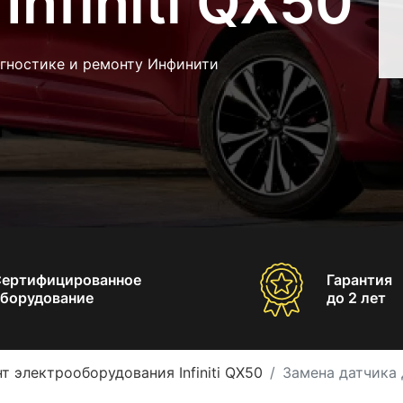
Infiniti QX50
агностике и ремонту Инфинити
Сертифицированное
Гарантия
борудование
до 2 лет
т электрооборудования Infiniti QX50
Замена датчика д