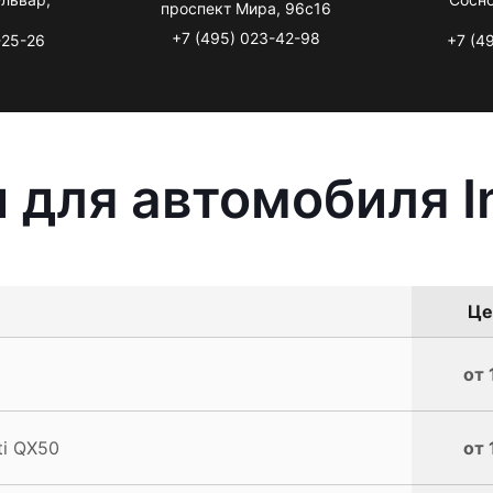
проспект Мира, 96с16
+7 (495) 023-42-98
-25-26
+7 (4
для автомобиля In
Це
от 
ti QX50
от 