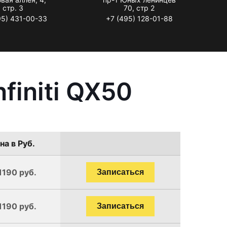
стр. 3
70, стр 2
95) 431-00-33
+7 (495) 128-01-88
finiti QX50
на в Руб.
1190 руб.
Записаться
1190 руб.
Записаться