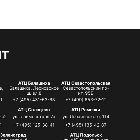
нт
АТЦ Балашиха
АТЦ Севастопольская
е,
Балашиха, Леоновское
Севастопольский пр-
ш. вл.8
кт, 95Б
31
+7 (495) 431-63-63
+7 (499) 653-72-12
АТЦ Солнцево
АТЦ Раменки
2с2
ул.Главмосстроя 7а
ул. Лобачевского, 114
1
+7 (495) 125-38-41
+7 (495) 135-42-87
 Зеленоград
АТЦ Подольск
вая аллея, 4,
пр-т Юных ленинцев