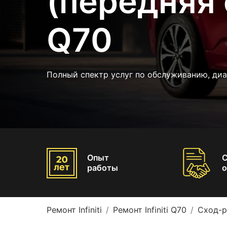
(передняя о
Q70
Полный спектр услуг по обслуживанию, ди
Опыт
работы
о
Ремонт Infiniti
Ремонт Infiniti Q70
Сход-ра