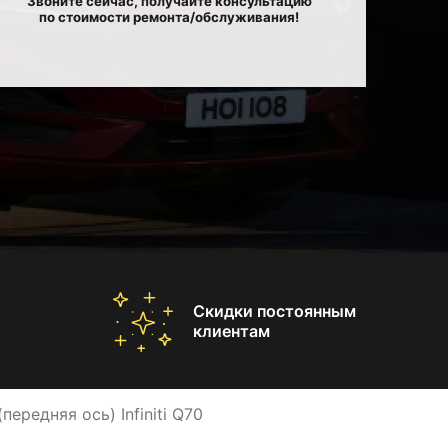
Звоните сейчас, получайте консультацию
по стоимости ремонта/обслуживания!
Скидки постоянным
клиентам
ередняя ось) Infiniti Q70