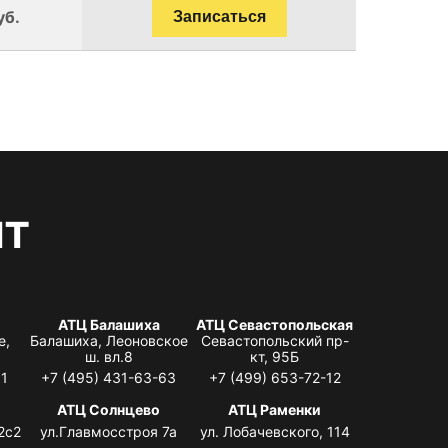
уб.
Записаться
нт
АТЦ Балашиха
АТЦ Севастопольская
е,
Балашиха, Леоновское
Севастопольский пр-
ш. вл.8
кт, 95Б
31
+7 (495) 431-63-63
+7 (499) 653-72-12
АТЦ Солнцево
АТЦ Раменки
2с2
ул.Главмосстроя 7а
ул. Лобачевского, 114