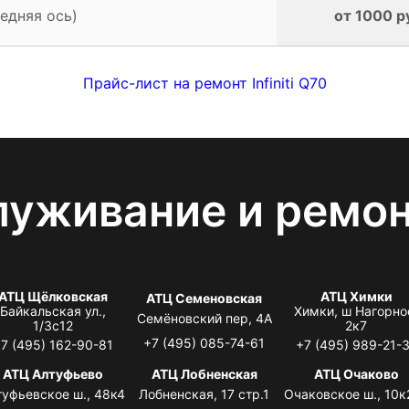
едняя ось)
от 1000 р
Прайс-лист на ремонт Infiniti Q70
луживание и ремо
АТЦ Щёлковская
АТЦ Химки
АТЦ Семеновская
Байкальская ул.,
Химки, ш Нагорно
Семёновский пер, 4А
1/3с12
2к7
+7 (495) 085-74-61
7 (495) 162-90-81
+7 (495) 989-21-
АТЦ Алтуфьево
АТЦ Лобненская
АТЦ Очаково
туфьевское ш., 48к4
Лобненская, 17 стр.1
Очаковское ш., 10к