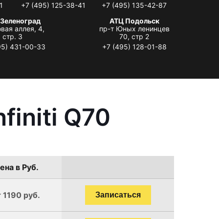
1
+7 (495) 125-38-41
+7 (495) 135-42-87
 Зеленоград
АТЦ Подольск
вая аллея, 4,
пр-т Юных ленинцев
стр. 3
70, стр 2
95) 431-00-33
+7 (495) 128-01-88
initi Q70
ена в Руб.
 1190 руб.
Записаться