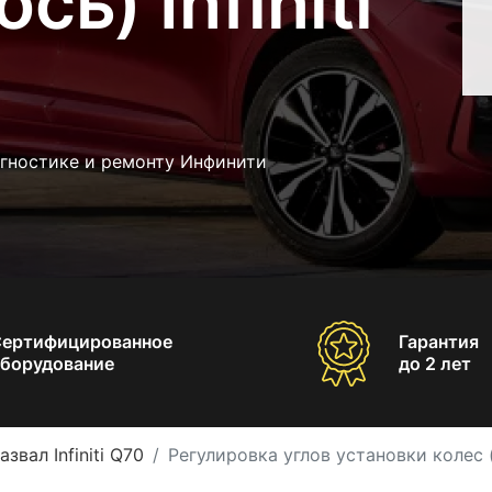
сь) Infiniti
агностике и ремонту Инфинити
Сертифицированное
Гарантия
борудование
до 2 лет
звал Infiniti Q70
Регулировка углов установки колес (п