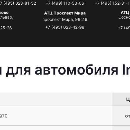
7 (495) 023-81-52
+7 (499) 110-53-06
+7 (495) 152-31-1
лово
АТЦ
АТЦ Проспект Мира
львар,
Сосно
проспект Мира, 96с16
+7 (495) 023-42-98
-25-26
+7 (4
для автомобиля Inf
Ц
 Q70
от