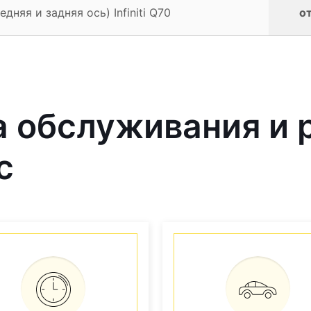
дняя и задняя ось) Infiniti Q70
от
 обслуживания и 
с