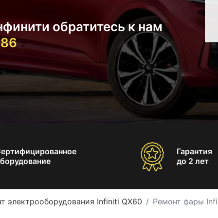
нфинити обратитесь к нам
-86
Сертифицированное
Гарантия
борудование
до 2 лет
т электрооборудования Infiniti QX60
Ремонт фары Infi