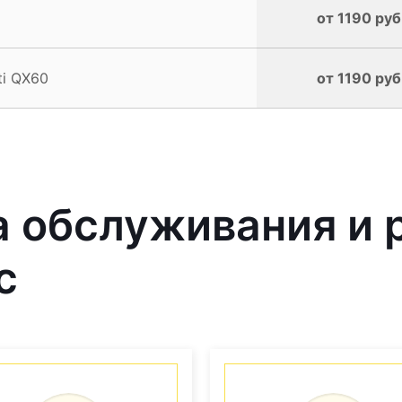
от 1190 руб
ti QX60
от 1190 руб
 обслуживания и 
с