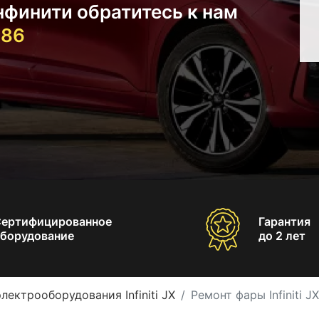
нфинити обратитесь к нам
-86
Сертифицированное
Гарантия
борудование
до 2 лет
лектрооборудования Infiniti JX
Ремонт фары Infiniti JX